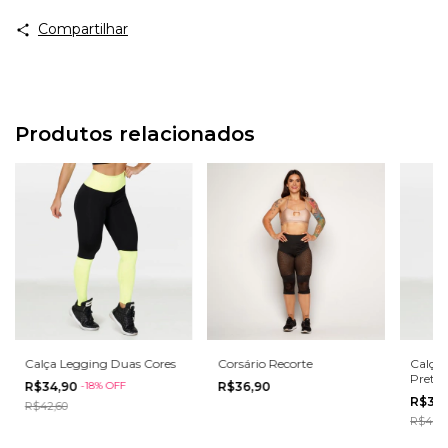
Compartilhar
Produtos relacionados
Calça Legging Duas Cores
Corsário Recorte
Calça 
Preto
R$34,90
-
18
%
OFF
R$36,90
R$34
R$42,60
R$42,6