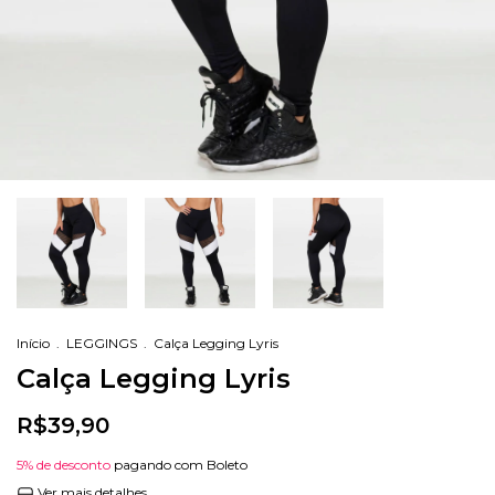
Início
.
LEGGINGS
.
Calça Legging Lyris
Calça Legging Lyris
R$39,90
5% de desconto
pagando com Boleto
Ver mais detalhes