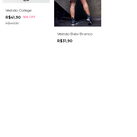
Vestido College
R$41,90
-
16
%
OFF
R$49,90
Vestido Babi Branco
R$31,90