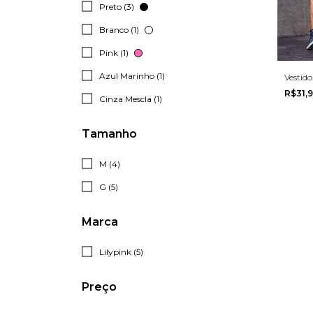
Preto (3)
Branco (1)
Pink (1)
Azul Marinho (1)
Vestido
R$31,
Cinza Mescla (1)
Tamanho
M (4)
G (5)
Marca
Lilypink (5)
Preço