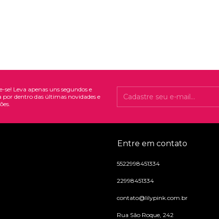
e-se! Leva apenas uns segundos e
a por dentro das últimas novidades e
ões.
Entre em contato
5522998451334
22998451334
contato@lilypink.com.br
Rua São Roque, 242