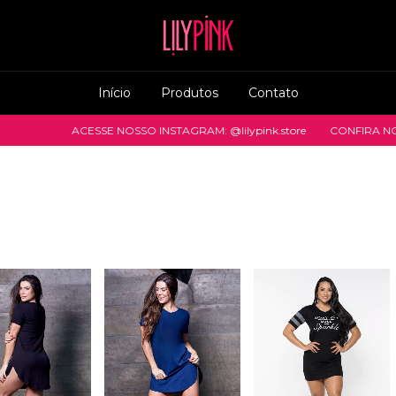
Início
Produtos
Contato
ACESSE NOSSO INSTAGRAM: @lilypink.store
CONFIRA NOS