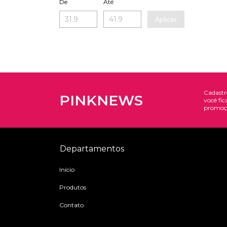
De
Até
Aplicar
Cadastr
PINKNEWS
você fic
promoç
Departamentos
Início
Produtos
Contato