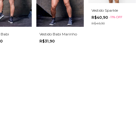
Vestido Sparkle
R$40,90
-
11
%
OFF
R$45,90
Vestido Babi Marinho
 Babi
R$31,90
90