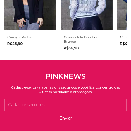
Cardigã Preto
Casaco Tela Bomber
Cardi
Branco
R$46,90
R$46
R$56,90
PINKNEWS
Cadastre-se! Leva apenas uns segundos e você fica por dentro das
últimas novidades e promoções.