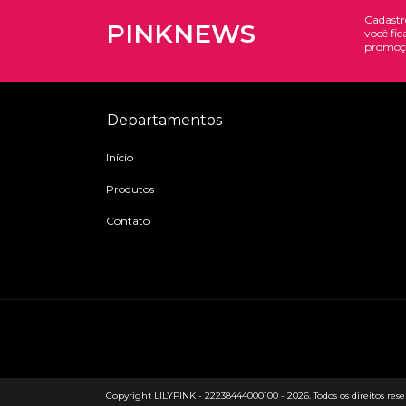
Cadastr
PINKNEWS
você fic
promoç
Departamentos
Início
Produtos
Contato
Copyright LILYPINK - 22238444000100 - 2026. Todos os direitos rese