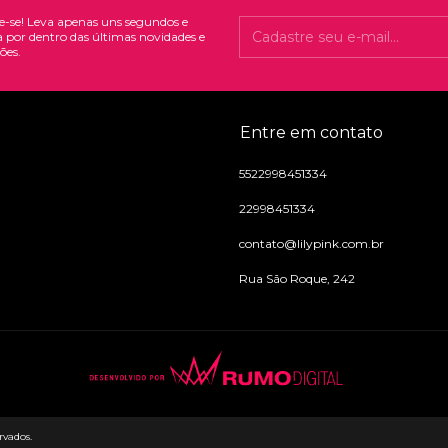
e-se! Leva apenas uns segundos e
a por dentro das últimas novidades e
ões.
Entre em contato
5522998451334
22998451334
contato@lilypink.com.br
Rua São Roque, 242
rvados.