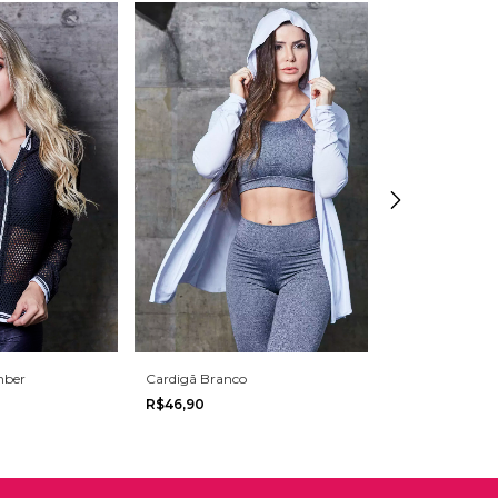
Casaco Tela Bo
R$56,90
mber
Cardigã Branco
R$46,90