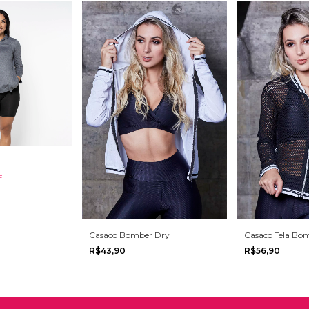
F
Casaco Bomber Dry
Casaco Tela Bo
R$43,90
R$56,90