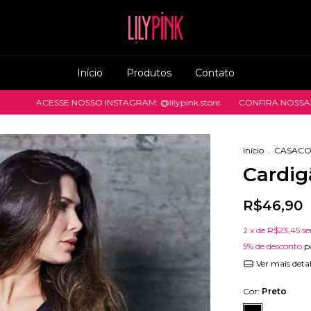
Início
Produtos
Contato
SSE NOSSO INSTAGRAM: @lilypink.store
CONFIRA NOSSAS NOVIDAD
Início
.
CASACO
Cardig
R$46,90
2
x de
R$23,45
se
5% de desconto
p
Ver mais deta
Cor:
Preto