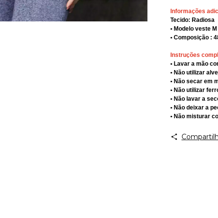
Informações adic
Tecido: Radiosa
• Modelo veste M
• Composição : 
Instruções comp
• Lavar a mão c
• Não utilizar alv
• Não secar em 
• Não utilizar fe
• Não lavar a sec
• Não deixar a p
• Não misturar c
Compartilh