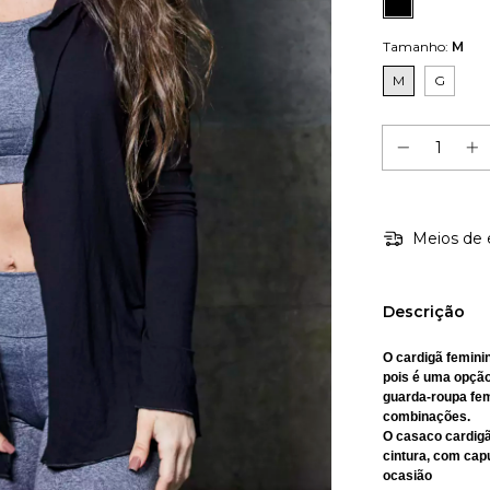
Tamanho:
M
M
G
Meios de 
Descrição
O cardigã femini
pois é uma opção
guarda-roupa fem
combinações.
O casaco cardigã
cintura, com ca
ocasião