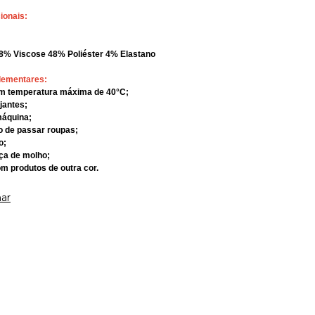
ionais:
48% Viscose 48% Poliéster 4% Elastano
lementares:
om temperatura máxima de 40°C;
ejantes;
máquina;
rro de passar roupas;
o;
eça de molho;
om produtos de outra cor.
ar