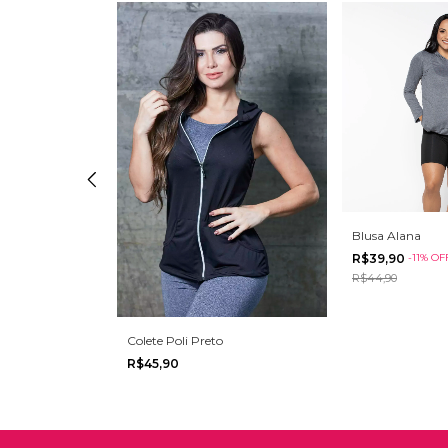
Blusa Alana
R$39,90
-
11
%
OF
R$44,90
Colete Poli Preto
R$45,90