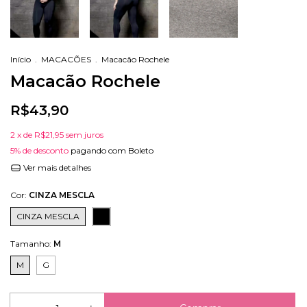
Início
.
MACACÕES
.
Macacão Rochele
Macacão Rochele
R$43,90
2
x de
R$21,95
sem juros
5% de desconto
pagando com Boleto
Ver mais detalhes
Cor:
CINZA MESCLA
CINZA MESCLA
Tamanho:
M
M
G