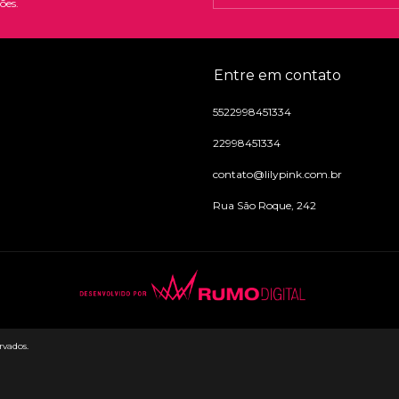
ões.
Entre em contato
5522998451334
22998451334
contato@lilypink.com.br
Rua São Roque, 242
rvados.