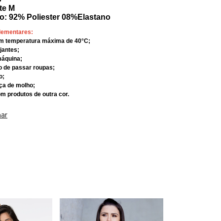
te M
o: 92% Poliester 08%Elastano
lementares:
om temperatura máxima de 40°C;
ejantes;
máquina;
rro de passar roupas;
o;
eça de molho;
om produtos de outra cor.
ar