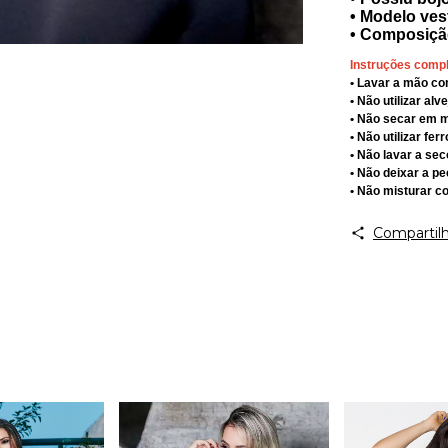
• Modelo ves
• Composiçã
Instruções comp
• Lavar a mão c
• Não utilizar alv
• Não secar em 
• Não utilizar fe
• Não lavar a sec
• Não deixar a p
• Não misturar c
Compartilh