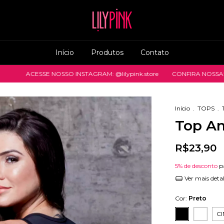
Início
Produtos
Contato
SSE NOSSO INSTAGRAM: @lilypink.store
CONFIRA NOSSAS NOVIDAD
Início
.
TOPS
.
Top An
R$23,90
5% de desconto
p
Ver mais deta
Cor:
Preto
C