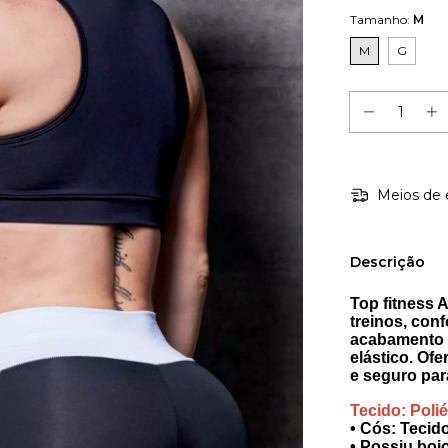
Tamanho:
M
M
G
Meios de 
Descrição
Top fitness 
treinos, conf
acabamento 
elástico. Of
e seguro para
Tecido: Polié
• Cós: Tecid
• Possiu boj