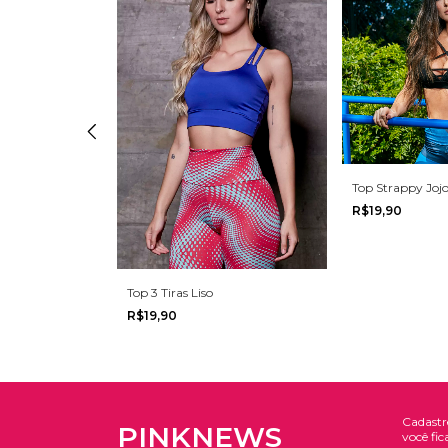
Top Strappy Joj
R$19,90
Top 3 Tiras Liso
R$19,90
Cadastr
PINKNEWS
você fic