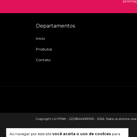
promoç
Departamentos
Início
Produtos
Contato
Copyright LILYPINK - 22238444000100 - 2026. Todos os direitos rese
Ao navegar por este site
você aceita o uso de cookies
para