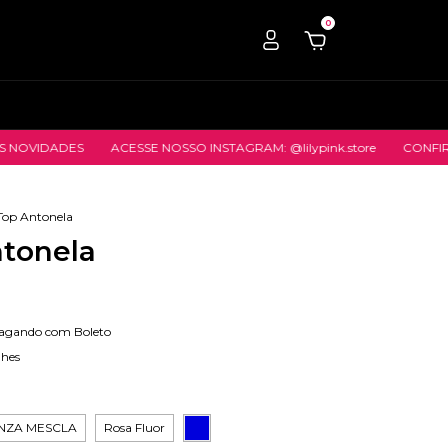
0
ES
ACESSE NOSSO INSTAGRAM: @lilypink.store
CONFIRA NOSSAS
Top Antonela
tonela
agando com Boleto
lhes
INZA MESCLA
Rosa Fluor