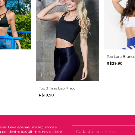
o
Top Lara Branc
R$29,90
Top 3 Tiras Liso Preto
R$19,90
e-se! Leva apenas uns segundos e
a por dentro das últimas novidades e