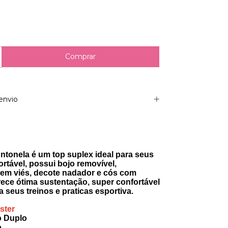
envio
Antonela é um top suplex ideal para seus
ortável, possui bojo removível,
em viés, decote nadador e cós com
erece ótima sustentação, super confortável
 seus treinos e praticas esportiva.
ster
o Duplo
o