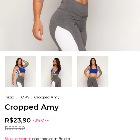
Início
.
TOPS
.
Cropped Amy
Cropped Amy
R$23,90
-
8
%
OFF
R$25,90
5% de desconto
pagando com Boleto