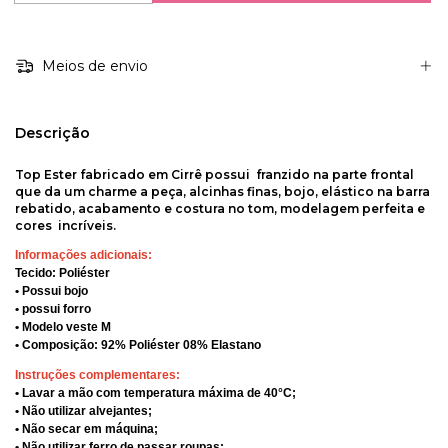
Meios de envio
Descrição
Top Ester fabricado em Cirrê possui franzido na parte frontal
que da um charme a peça, alcinhas finas, bojo, elástico na barra
rebatido, acabamento e costura no tom, modelagem perfeita e
cores incríveis.
Informações adicionais:
Tecido: Poliéster
• Possui bojo
• possui forro
• Modelo veste M
• Composição: 92% Poliéster 08% Elastano
Instruções complementares:
• Lavar a mão com temperatura máxima de 40°C;
• Não utilizar alvejantes;
• Não secar em máquina;
• Não utilizar ferro de passar roupas;