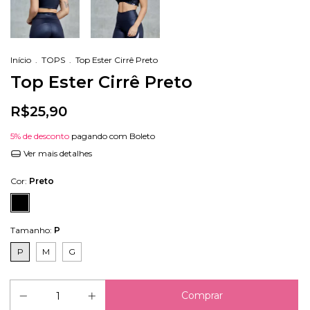
Início
.
TOPS
.
Top Ester Cirrê Preto
Top Ester Cirrê Preto
R$25,90
5% de desconto
pagando com Boleto
Ver mais detalhes
Cor:
Preto
Tamanho:
P
P
M
G