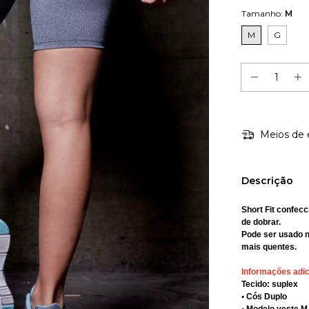
Tamanho:
M
M
G
Meios de 
Descrição
Short Fit confecc
de dobrar.
Pode ser usado no
mais quentes.
Informações adic
Tecido: suplex
• Cós Duplo
• Modelo veste M