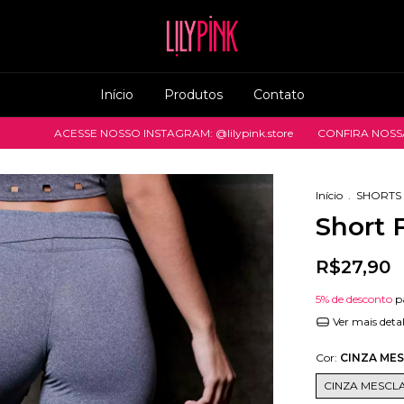
Início
Produtos
Contato
CESSE NOSSO INSTAGRAM: @lilypink.store
CONFIRA NOSSAS NOVIDA
Início
.
SHORTS
Short F
R$27,90
5% de desconto
p
Ver mais deta
Cor:
CINZA ME
CINZA MESCL