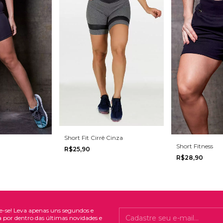
Short Fit Cirrê Cinza
Short Fitness
R$25,90
R$28,90
e-se! Leva apenas uns segundos e
a por dentro das últimas novidades e