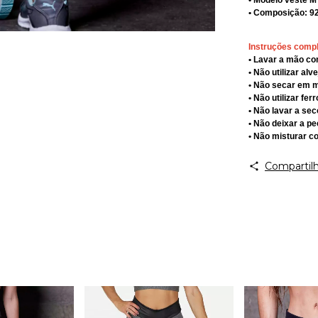
• Composição: 9
Instruções comp
• Lavar a mão c
• Não utilizar alv
• Não secar em 
• Não utilizar fe
• Não lavar a sec
• Não deixar a p
• Não misturar c
Compartilh