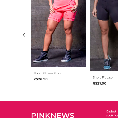
Short Fitness Fluor
la
Short Fit Liso
R$28,90
R$27,90
Cadastr
PINKNEWS
você fic