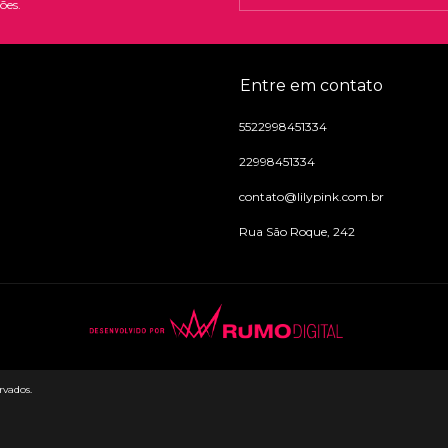
ões.
Entre em contato
5522998451334
22998451334
contato@lilypink.com.br
Rua São Roque, 242
rvados.