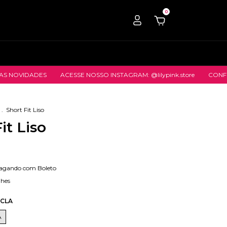
0
DES
ACESSE NOSSO INSTAGRAM: @lilypink.store
CONFIRA NOSSA
.
Short Fit Liso
it Liso
agando com Boleto
lhes
SCLA
A