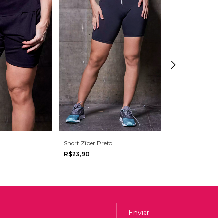
Short Zíper Preto
Short Fit Cirrê 
R$23,90
R$25,90