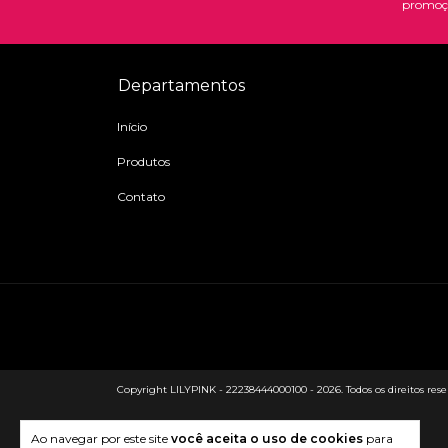
promoç
Departamentos
Início
Produtos
Contato
Copyright LILYPINK - 22238444000100 - 2026. Todos os direitos rese
Ao navegar por este site
você aceita o uso de cookies
para