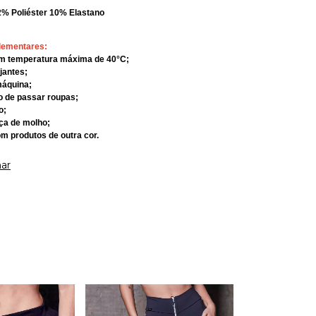
2% Poliéster 10% Elastano
lementares:
om temperatura máxima de 40°C;
ejantes;
máquina;
rro de passar roupas;
o;
eça de molho;
om produtos de outra cor.
ar