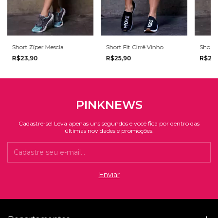
Short Zíper Mescla
Short Fit Cirrê Vinho
Short F
R$23,90
R$25,90
R$27
PINKNEWS
Cadastre-se! Leva apenas uns segundos e você fica por dentro das
últimas novidades e promoções.