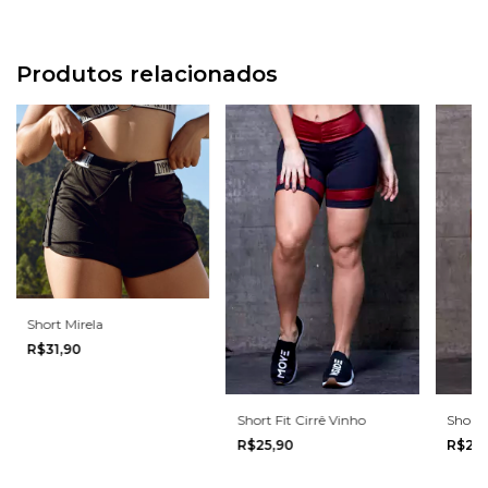
Produtos relacionados
Short Mirela
R$31,90
Short Fit Cirrê Vinho
Short F
R$25,90
R$27