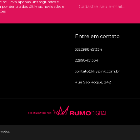
e-se! Leva apenas uns segundos e
a por dentro das últimas novidades e
ões.
Entre em contato
5522998451334
22998451334
contato@lilypink.com.br
Rua São Roque, 242
rvados.