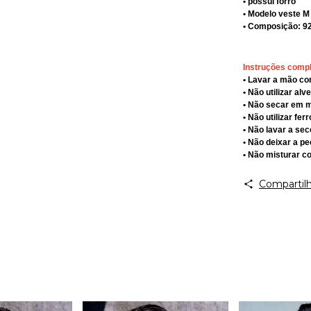
• possui forro
• Modelo veste M
• Composição: 9
Instruções comp
• Lavar a mão c
• Não utilizar alv
• Não secar em 
• Não utilizar fe
• Não lavar a sec
• Não deixar a p
• Não misturar c
Compartilh