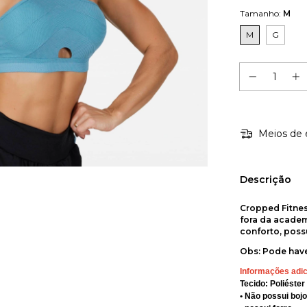
Tamanho:
M
M
G
Meios de 
Descrição
Cropped Fitness
fora da academ
conforto, possu
Obs: Pode have
Informações adic
Tecido: Poliéster
• Não possui bojo