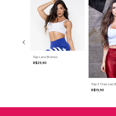
 Cinza
Top Lara Branco
R$29,90
Top 3 Tiras Liso
R$19,90