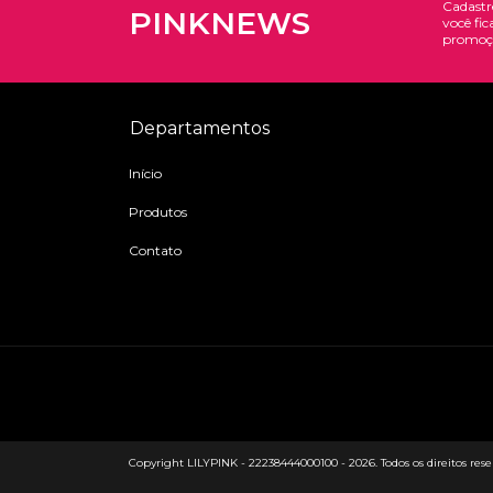
Cadastr
PINKNEWS
você fic
promoç
Departamentos
Início
Produtos
Contato
Copyright LILYPINK - 22238444000100 - 2026. Todos os direitos rese