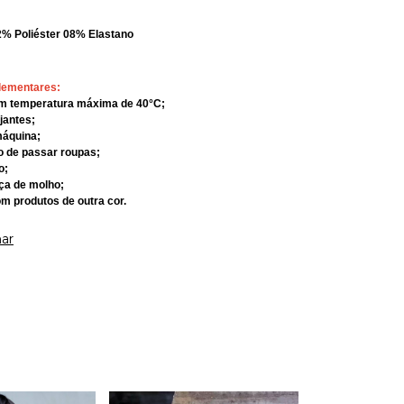
2% Poliéster 08% Elastano
lementares:
om temperatura máxima de 40°C;
ejantes;
máquina;
rro de passar roupas;
o;
eça de molho;
om produtos de outra cor.
ar