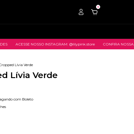
0
ACESSE NOSSO INSTAGRAM: @lilypink.store
CONFIRA NOSSAS NO
Cropped Lívia Verde
d Lívia Verde
agando com Boleto
lhes