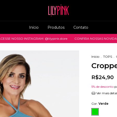
Início
Produtos
Contato
 NOSSO INSTAGRAM: @lilypink.store
CONFIRA NOSSAS NOVIDADES
Início
.
TOPS
.
Croppe
R$24,90
5% de desconto
p
Ver mais deta
Cor:
Verde