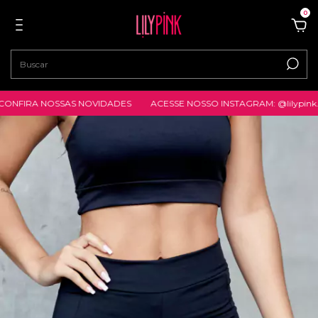
0
NFIRA NOSSAS NOVIDADES
ACESSE NOSSO INSTAGRAM: @lilypink.sto