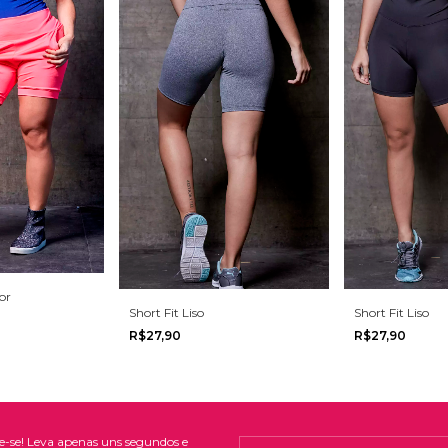
or
Short Fit Liso
Short Fit Liso
R$27,90
R$27,90
e-se! Leva apenas uns segundos e