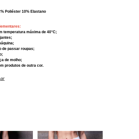
2% Poliéster 10% Elastano
lementares:
om temperatura máxima de 40°C;
ejantes;
máquina;
rro de passar roupas;
o;
eça de molho;
om produtos de outra cor.
ar