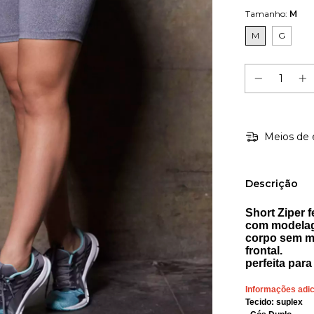
Tamanho:
M
M
G
Meios de 
Descrição
Short Ziper 
com modelage
corpo sem ma
frontal.
perfeita par
Informações adic
Tecido: suplex