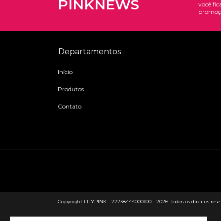
PINKNEWS
você fic
promoç
Departamentos
Início
Produtos
Contato
Copyright LILYPINK - 22238444000100 - 2026. Todos os direitos rese