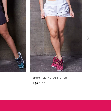
Short Tela North Branco
Short Fit Cirrê 
R$23,90
R$25,90