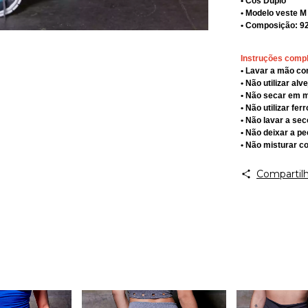
• Cós Duplo
• Modelo veste M
• Composição: 9
Instruções comp
• Lavar a mão c
• Não utilizar alv
• Não secar em 
• Não utilizar fe
• Não lavar a sec
• Não deixar a p
• Não misturar c
Compartilh