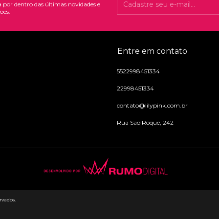
a por dentro das últimas novidades e
ões.
Entre em contato
5522998451334
22998451334
contato@lilypink.com.br
Rua São Roque, 242
rvados.