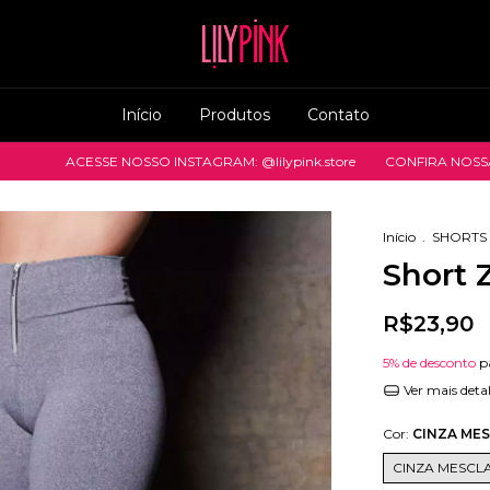
Início
Produtos
Contato
ESSE NOSSO INSTAGRAM: @lilypink.store
CONFIRA NOSSAS NOVIDA
Início
.
SHORTS
Short 
R$23,90
5% de desconto
p
Ver mais deta
Cor:
CINZA ME
CINZA MESCL